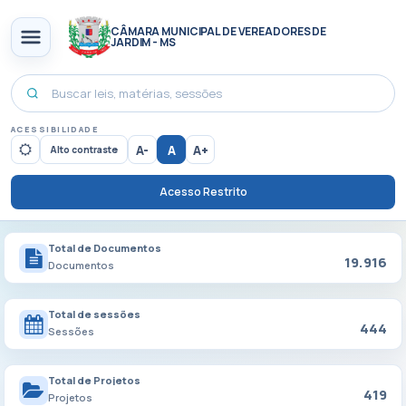
CÂMARA MUNICIPAL DE VEREADORES DE
JARDIM - MS
ACESSIBILIDADE
A-
A
A+
Alto contraste
Acesso Restrito
Total de Documentos
19.916
Documentos
Total de sessões
444
Sessões
Total de Projetos
419
Projetos