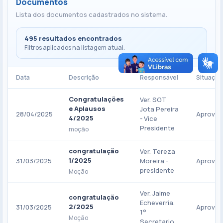
Documentos
Lista dos documentos cadastrados no sistema.
495 resultados encontrados
Filtros aplicados na listagem atual.
Data
Descrição
Responsável
Situação
Congratulações
Ver. SGT
e Aplausos
Jota Pereira
28/04/2025
Aprova
4/2025
- Vice
Presidente
moção
congratulação
Ver. Tereza
1/2025
31/03/2025
Moreira -
Aprova
presidente
Moção
Ver. Jaime
congratulação
Echeverria.
2/2025
31/03/2025
Aprova
1°
Moção
Secretario