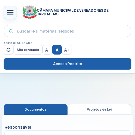
CÂMARA MUNICIPAL DE VEREADORES DE
JARDIM - MS
ACESSIBILIDADE
A-
A
A+
Alto contraste
Acesso Restrito
Documentos
Projetos de Lei
Responsável